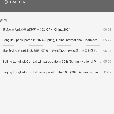
TWITTER
ꄓ
The 58th (Autumn 2019) National Pharmaceutical Machinery
第59届 (秋季2020) 全国制药机械博览会
06-03
06-02
Longlitek Invites the Guests to Visit CPHI China 2024
06-03
新闻
新龙立自动化公司诚邀客户参观 CPHI China 2024
06-03
Longlitek participated in 2024 (Spring) China International Pharmaceutical Expo (CIPM)
05-27
北京新龙立自动化技术有限公司参加第64届(2024年春季）全国制药机械博览会
05-27
Beijing Longlitek Co., Ltd will participate in 60th (Spring ) National Pharmaceutical Machinery Expo.
05-06
Beijing Longlitek Co., Ltd participated in the 59th (2020 Autumn) China national pharmaceutical machinery exposition
11-19