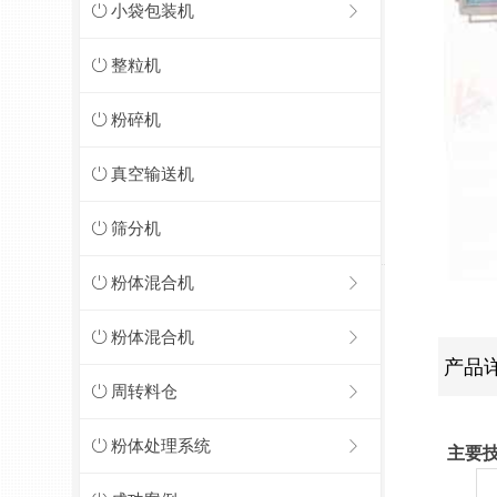
ꀑ
小袋包装机
ꁕ
ꀑ
整粒机
ꀑ
粉碎机
ꀑ
真空输送机
ꀑ
筛分机
ꀑ
粉体混合机
ꁕ
ꀑ
粉体混合机
ꁕ
产品
ꀑ
周转料仓
ꁕ
ꀑ
粉体处理系统
ꁕ
主要