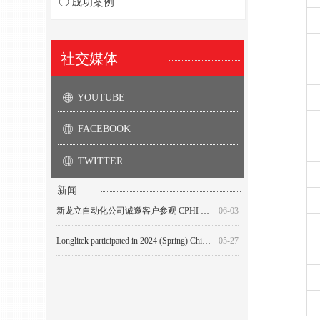
ꀑ
成功案例
社交媒体
YOUTUBE
ꄓ
FACEBOOK
ꄓ
TWITTER
ꄓ
第59届 (秋季2020) 全国制药机械博览会
Beijing Longlitek Co., Ltd will participate in 60th (Spring ) National Pharmaceutical Machinery Expo.
Longlitek Invites the Guests to Visit CPHI China 2024
Beijing Longlitek Co., Ltd participated in the 59th (2020 Autumn) China national pharmaceutical machinery exposition
The 58th (Autumn 2019) National Pharmaceutical Machinery
06-03
05-06
11-19
06-03
06-02
新闻
新龙立自动化公司诚邀客户参观 CPHI China 2024
06-03
Longlitek participated in 2024 (Spring) China International Pharmaceutical Expo (CIPM)
05-27
北京新龙立自动化技术有限公司参加第64届(2024年春季）全国制药机械博览会
05-27