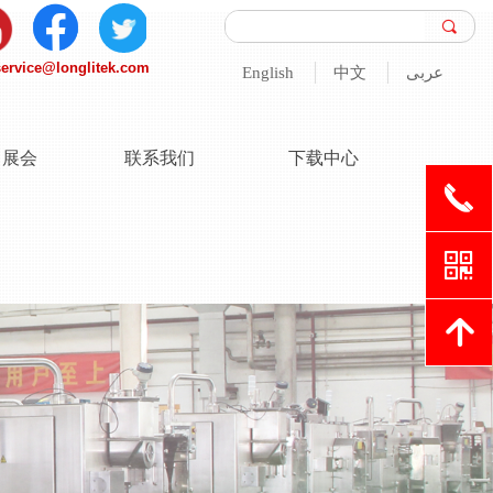
끠
service@longlitek.com
English
中文
عربى
/ 展会
联系我们
下载中心
끅
낃
녕