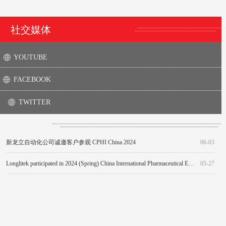
社交媒体
YOUTUBE
ꄓ
FACEBOOK
ꄓ
TWITTER
ꄓ
Longlitek Invites the Guests to Visit CPHI China 2024
The 58th (Autumn 2019) National Pharmaceutical Machinery
第59届 (秋季2020) 全国制药机械博览会
Beijing Longlitek Co., Ltd participated in the 59th (2020 Autumn) China national pharmaceutical machinery exposition
Beijing Longlitek Co., Ltd will participate in 60th (Spring ) National Pharmaceutical Machinery Expo.
06-03
05-06
11-19
06-03
06-02
新龙立自动化公司诚邀客户参观 CPHI China 2024
06-03
Longlitek participated in 2024 (Spring) China International Pharmaceutical Expo (CIPM)
05-27
北京新龙立自动化技术有限公司参加第64届(2024年春季）全国制药机械博览会
05-27