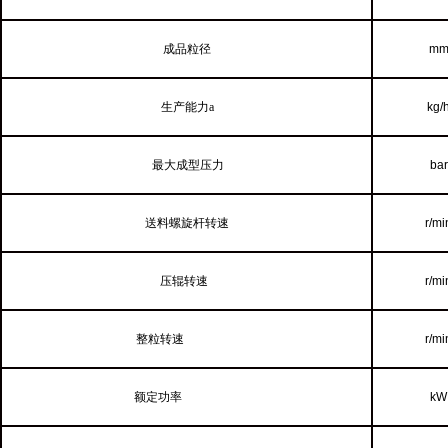
成品粒
径
m
生产能力
a
kg/
最大成型压力
bar
送料螺旋杆转速
r/mi
压辊转速
r/mi
整
粒转速
r/mi
额定
功率
kW