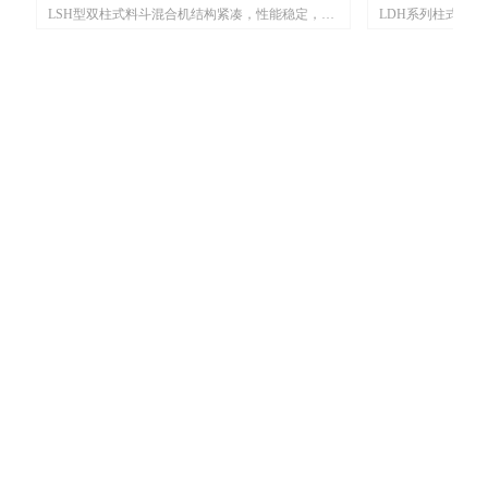
筛
LSH型双柱式料斗混合机结构紧凑，性能稳定，可
LDH系列柱式料
合
二
移
环
环
爆
爆
爆
、
破
实现混合、提升、翻转、对接功能；自动完成提升
转、对接功能；自
螺
型
包
包
一
一
号
号
号
号
号
垂
干
拌
采
用
用
用
混合，混合过程无需干预；维修维护方便；可更换
干预；可更换料斗
加
或
或
机
机
机
，
，
，
，
，
生
，
整
排
气
气
设
料斗，设备利用率高；整机外观整洁、无清洗死
洁、无清洗死角，
套
度
度
整
整
整
构
压
中
角，完全符合GMP规范要求。
品
品
核
核
核
轮
于
用
。
。
拆
拆
实
料
料
构
。
。