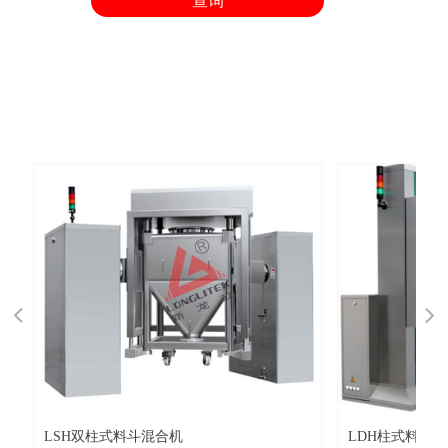
查询
넳
넲
LSH双柱式料斗混合机
LDH柱式料斗